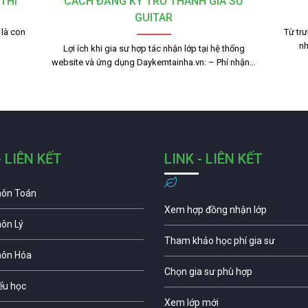
THI
CÁCH ĐĂNG KÝ TRỞ THÀNH GIA SƯ
GUITAR
là con
Từ trư
nh
Lợi ích khi gia sư hợp tác nhận lớp tại hệ thống
website và ứng dụng Daykemtainha.vn: – Phí nhận…
- LIÊN KẾT
LINK - LIÊN KẾT
môn Toán
Xem hợp đồng nhận lớp
môn Lý
Tham khảo học phí gia sư
môn Hóa
Chọn gia sư phù hợp
iểu học
Xem lớp mới