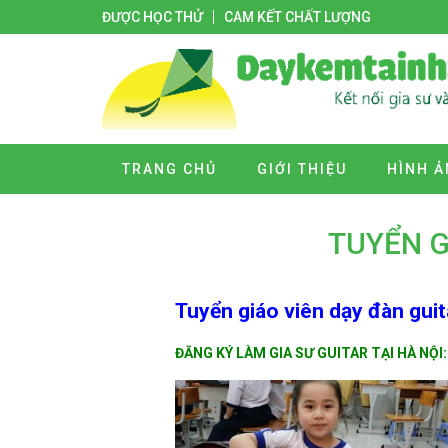
ĐƯỢC HỌC THỬ
CAM KẾT CHẤT LƯỢNG
TRANG CHỦ
GIỚI THIỆU
HÌNH Ả
TUYỂN G
Tuyển giáo viên dạy đàn gui
ĐĂNG KÝ LÀM GIA SƯ GUITAR TẠI HÀ NỘI: