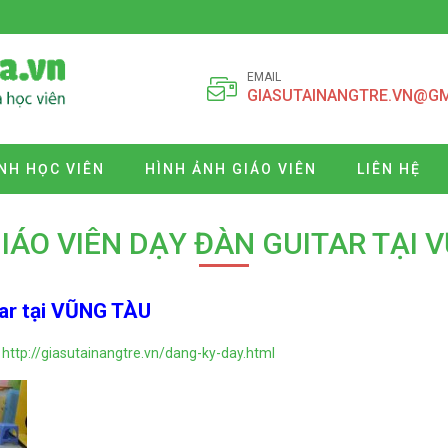
EMAIL
GIASUTAINANGTRE.VN@G
NH HỌC VIÊN
HÌNH ẢNH GIÁO VIÊN
LIÊN HỆ
IÁO VIÊN DẠY ĐÀN GUITAR TẠI 
tar tại VŨNG TÀU
http://giasutainangtre.vn/dang-ky-day.html