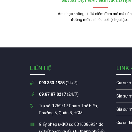
GIA SƯ DẠY ĐÀN GUITAR LUYỆN 
Âm nhạc không chỉ là niềm đam mê mà còn 
đường mở ra nhiều cơ hội học tập…
LIÊN HỆ
LINK 
090.333.1985
(24/7)
Gia sư 
09.87.87.0217
(24/7)
Gia sư 
Trụ sở: 1269/17 Phạm Thế Hiển,
Gia sư 
Phường 5, Quận 8, HCM
Gia sư t
Giấy phép ĐKKD số 0316086934 do
sở kế hoạch và đầu tư thành phố Hồ