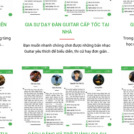
IỄN
GIA SƯ DẠY ĐÀN GUITAR CẤP TỐC TẠI
G
NHÀ
ng từng
Trong 
n,…
học 
Bạn muốn nhanh chóng chơi được những bản nhạc
Guitar yêu thích để biểu diễn, thi cử hay đơn giản…