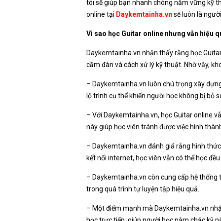
tôi sẽ giúp bạn nhanh chóng nắm vững kỹ th
online tại
Daykemtainha.vn
sẽ luôn là ngườ
Vì sao học Guitar online nhưng vẫn hiệu 
Daykemtainha.vn nhận thấy rằng học Guitar o
cầm đàn và cách xử lý kỹ thuật. Nhờ vậy, kho
– Daykemtainha.vn luôn chú trọng xây dựng g
lộ trình cụ thể khiến người học không bị bỏ 
– Với Daykemtainha.vn, học Guitar online vẫn
này giúp học viên tránh được việc hình thàn
– Daykemtainha.vn đánh giá rằng hình thức h
kết nối internet, học viên vẫn có thể học đều 
– Daykemtainha.vn còn cung cấp hệ thống tài 
trong quá trình tự luyện tập hiệu quả.
– Một điểm mạnh mà Daykemtainha.vn nhận thấy
học trực tiếp, giúp người học nắm chắc kỹ n