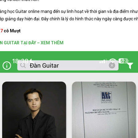
ng học Guitar online mang đến sự linh hoạt về thời gian và địa điểm nh
 giảng dạy hiện đại. Đây chính là lý do hình thức này ngày càng được nh
17
cô Mượt
N GUITAR TẠI ĐÂY – XEM THÊM