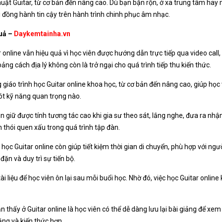
uật Guitar, từ cơ bản đến nâng cao. Dù bạn bận rộn, ở xa trung tâm hay 
i đồng hành tin cậy trên hành trình chinh phục âm nhạc.
quả –
Daykemtainha.vn
nline vẫn hiệu quả vì học viên được hướng dẫn trực tiếp qua video call, 
ảng cách địa lý không còn là trở ngại cho quá trình tiếp thu kiến thức.
iáo trình học Guitar online khoa học, từ cơ bản đến nâng cao, giúp học v
sót kỹ năng quan trọng nào.
 giữ được tính tương tác cao khi gia sư theo sát, lắng nghe, đưa ra nhận
h thói quen xấu trong quá trình tập đàn.
ọc Guitar online còn giúp tiết kiệm thời gian di chuyển, phù hợp với ngư
đặn và duy trì sự tiến bộ.
liệu để học viên ôn lại sau mỗi buổi học. Nhờ đó, việc học Guitar online
 ở Guitar online là học viên có thể dễ dàng lưu lại bài giảng để xem lại 
ăng và kiến thức hơn.