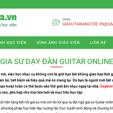
EMAIL
GIASUTAINANGTRE.VN@G
NH HỌC VIÊN
HÌNH ẢNH GIÁO VIÊN
LIÊN HỆ
GIA SƯ DẠY ĐÀN GUITAR ONLIN
mẽ, việc học nhạc cụ không còn bị giới hạn bởi không gian hay thời g
ện lợi, tiết kiệm và hiệu quả mà nó mang lại. Dù bạn là người mới bắt
, bạn hoàn toàn có thể bước vào thế giới âm nhạc ngay tại nhà.
Daykem
 cao, phù hợp cho mọi lứa tuổi và mục tiêu học tập.
t nền tảng kết nối gia sư mà còn là nơi quy tụ đội ngũ gia sư Guitar onl
i phương pháp học hiện đại, tương tác trực tuyến sinh động và chương tr