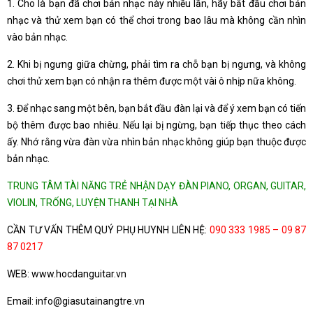
1. Cho là bạn đã chơi bản nhạc này nhiều lần, hãy bắt đầu chơi bản
nhạc và thử xem bạn có thể chơi trong bao lâu mà không cần nhìn
vào bản nhạc.
2. Khi bị ngưng giữa chừng, phải tìm ra chỗ bạn bị ngưng, và không
chơi thử xem bạn có nhận ra thêm được một vài ô nhịp nữa không.
3. Để nhạc sang một bên, bạn bắt đầu đàn lại và để ý xem bạn có tiến
bộ thêm được bao nhiêu. Nếu lại bị ngừng, bạn tiếp thục theo cách
ấy. Nhớ rằng vừa đàn vừa nhìn bản nhạc không giúp bạn thuộc được
bản nhạc.
TRUNG TÂM TÀI NĂNG TRẺ NHẬN DẠY ĐÀN PIANO, ORGAN, GUITAR,
VIOLIN, TRỐNG, LUYỆN THANH TẠI NHÀ
CẦN TƯ VẤN THÊM QUÝ PHỤ HUYNH LIÊN HỆ:
090 333 1985 – 09 87
87 0217
WEB: www.hocdanguitar.vn
Email: info@giasutainangtre.vn