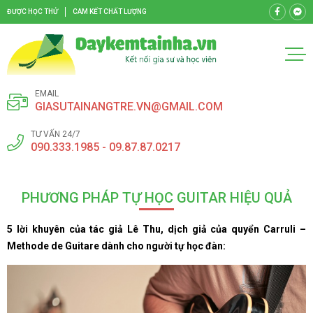
ĐƯỢC HỌC THỬ
CAM KẾT CHẤT LƯỢNG
EMAIL
GIASUTAINANGTRE.VN@GMAIL.COM
TƯ VẤN 24/7
090.333.1985 - 09.87.87.0217
PHƯƠNG PHÁP TỰ HỌC GUITAR HIỆU QUẢ
5 lời khuyên của tác giả Lê Thu, dịch giả của quyển Carruli –
Methode de Guitare dành cho người tự học đàn: