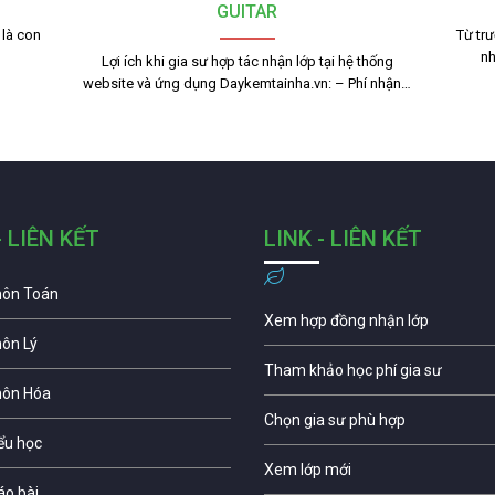
GUITAR
là con
Từ trư
nh
Lợi ích khi gia sư hợp tác nhận lớp tại hệ thống
website và ứng dụng Daykemtainha.vn: – Phí nhận…
- LIÊN KẾT
LINK - LIÊN KẾT
môn Toán
Xem hợp đồng nhận lớp
môn Lý
Tham khảo học phí gia sư
môn Hóa
Chọn gia sư phù hợp
iểu học
Xem lớp mới
áo bài