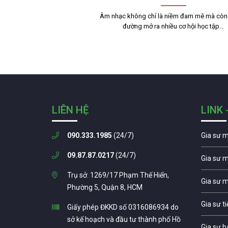
Âm nhạc không chỉ là niềm đam mê mà còn 
đường mở ra nhiều cơ hội học tập…
LIÊN HỆ
LINK 
090.333.1985
(24/7)
Gia sư 
09.87.87.0217
(24/7)
Gia sư 
Trụ sở: 1269/17 Phạm Thế Hiển,
Gia sư 
Phường 5, Quận 8, HCM
Gia sư t
Giấy phép ĐKKD số 0316086934 do
sở kế hoạch và đầu tư thành phố Hồ
Gia sư b