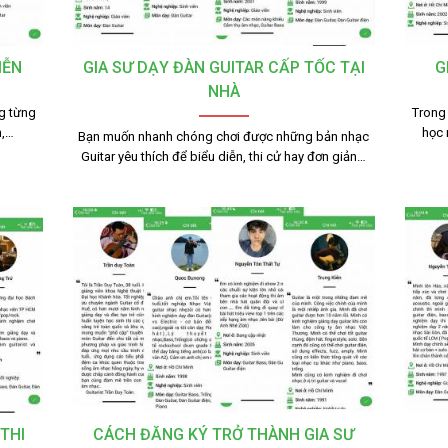
IỄN
GIA SƯ DẠY ĐÀN GUITAR CẤP TỐC TẠI
G
NHÀ
ng từng
Trong 
n,…
học 
Bạn muốn nhanh chóng chơi được những bản nhạc
Guitar yêu thích để biểu diễn, thi cử hay đơn giản…
THI
CÁCH ĐĂNG KÝ TRỞ THÀNH GIA SƯ