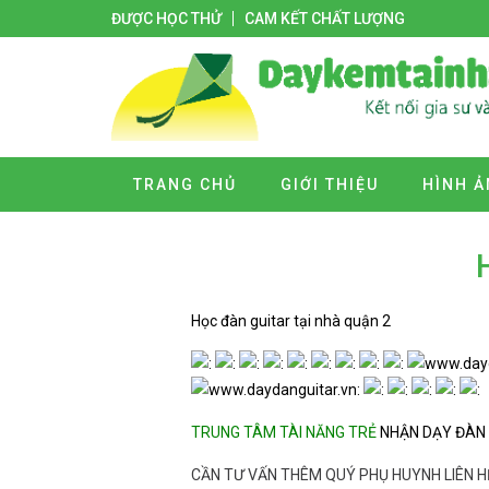
ĐƯỢC HỌC THỬ
CAM KẾT CHẤT LƯỢNG
TRANG CHỦ
GIỚI THIỆU
HÌNH Ả
Học đàn guitar tại nhà quận 2
TRUNG TÂM TÀI NĂNG TRẺ
NHẬN DẠY ĐÀN 
CẦN TƯ VẤN THÊM QUÝ PHỤ HUYNH LIÊN H