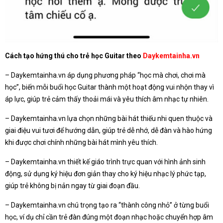
Cách tạo hứng thú cho trẻ học Guitar theo
Daykemtainha.vn
– Daykemtainha.vn áp dụng phương pháp “học mà chơi, chơi mà
học”, biến mỗi buổi học Guitar thành một hoạt động vui nhộn thay vì
áp lực, giúp trẻ cảm thấy thoải mái và yêu thích âm nhạc tự nhiên.
– Daykemtainha.vn lựa chọn những bài hát thiếu nhi quen thuộc và
giai điệu vui tươi để hướng dẫn, giúp trẻ dễ nhớ, dễ đàn và hào hứng
khi được chơi chính những bài hát mình yêu thích.
– Daykemtainha.vn thiết kế giáo trình trực quan với hình ảnh sinh
động, sử dụng ký hiệu đơn giản thay cho ký hiệu nhạc lý phức tạp,
giúp trẻ không bị nản ngay từ giai đoạn đầu.
– Daykemtainha.vn chú trọng tạo ra “thành công nhỏ” ở từng buổi
học, ví dụ chỉ cần trẻ đàn đúng một đoạn nhạc hoặc chuyển hợp âm