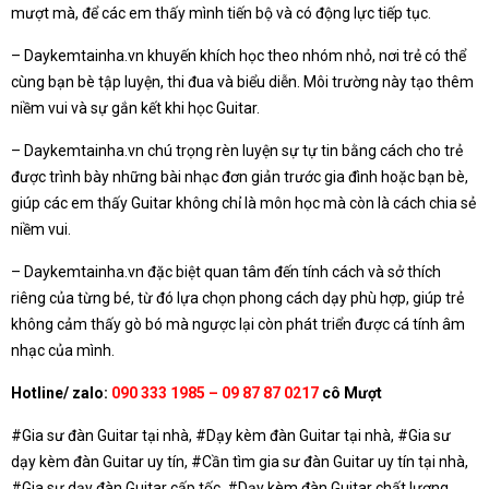
mượt mà, để các em thấy mình tiến bộ và có động lực tiếp tục.
– Daykemtainha.vn khuyến khích học theo nhóm nhỏ, nơi trẻ có thể
cùng bạn bè tập luyện, thi đua và biểu diễn. Môi trường này tạo thêm
niềm vui và sự gắn kết khi học Guitar.
– Daykemtainha.vn chú trọng rèn luyện sự tự tin bằng cách cho trẻ
được trình bày những bài nhạc đơn giản trước gia đình hoặc bạn bè,
giúp các em thấy Guitar không chỉ là môn học mà còn là cách chia sẻ
niềm vui.
– Daykemtainha.vn đặc biệt quan tâm đến tính cách và sở thích
riêng của từng bé, từ đó lựa chọn phong cách dạy phù hợp, giúp trẻ
không cảm thấy gò bó mà ngược lại còn phát triển được cá tính âm
nhạc của mình.
Hotline/ zalo:
090 333 1985 – 09 87 87 0217
cô Mượt
#Gia sư đàn Guitar tại nhà, #Dạy kèm đàn Guitar tại nhà, #Gia sư
dạy kèm đàn Guitar uy tín, #Cần tìm gia sư đàn Guitar uy tín tại nhà,
#Gia sư dạy đàn Guitar cấp tốc, #Dạy kèm đàn Guitar chất lượng