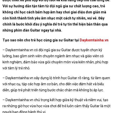
được thiết kế phù hợp với độ tuổi và khả năng tiếp thu của từng bé.
Với sự hướng dẫn tận tâm từ đội ngũ gia sư chất lượng cao, trẻ
không chỉ học cách bấm hợp âm hay chơi giai điệu đơn giản mà
còn hình thành tình yêu âm nhạc một cách tự nhiên, vui vẻ. Đây
chính là bước khởi đầu ý nghĩa để trẻ tự tin thể hiện bản thân qua
những phím đàn Guitar ngay tại nhà.
Tạo sao nên cho trẻ học cùng gia sư Guitar tại
Daykemtainha.vn
– Daykemtainha.vn có đội ngũ gia sư Guitar được tuyển chọn kỹ
lưỡng, bao gồm sinh viên chuyên ngành âm nhạc và giáo viên có
kinh nghiệm, đảm bảo vừa giỏi chuyên môn vừa kiên nhẫn, phù hợp
với tâm lý trẻ nhỏ.
– Daykemtainha.vn xây dựng lộ trình học Guitar rõ ràng, từ làm quen
với nhạc cụ, tập các hợp âm cơ bản, cho đến việc đệm hát và biểu
diễn, giúp trẻ phát triển từng bước chắc chắn mà không bị áp lực.
– Daykemtainha.vn chú trọng kết hợp giữa kỹ thuật và niềm vui, tạo
ra những giờ học vừa học vừa chơi để trẻ luôn cảm thấy Guitar là một
người bạn đồng hành thú vị.