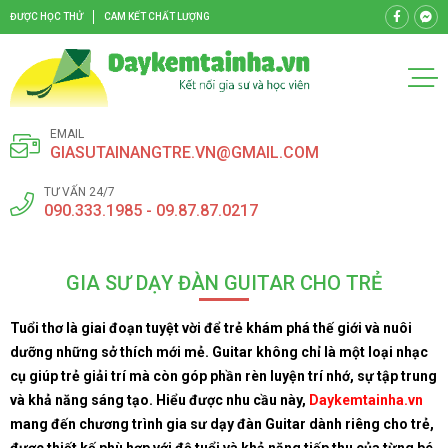
ĐƯỢC HỌC THỬ
CAM KẾT CHẤT LƯỢNG
EMAIL
GIASUTAINANGTRE.VN@GMAIL.COM
TƯ VẤN 24/7
090.333.1985 - 09.87.87.0217
GIA SƯ DẠY ĐÀN GUITAR CHO TRẺ
Tuổi thơ là giai đoạn tuyệt vời để trẻ khám phá thế giới và nuôi
dưỡng những sở thích mới mẻ. Guitar không chỉ là một loại nhạc
cụ giúp trẻ giải trí mà còn góp phần rèn luyện trí nhớ, sự tập trung
và khả năng sáng tạo. Hiểu được nhu cầu này,
Daykemtainha.vn
mang đến chương trình gia sư dạy đàn Guitar dành riêng cho trẻ,