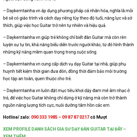
– Daykemtainha.vn áp dụng phương pháp cá nhân hóa, nghĩa là mỗi
bé sẽ có giáo trình và cách dạy riêng tùy theo độ tuổi, năng lực và sở
thích, giúp việc học Guitar trở nên tự nhiên và hiệu quả.
– Daykemtainha.vn giúp trẻ không chỉ biết đàn Guitar mà còn rèn
luyện sự tự tin, khả năng biểu diễn trước người khác, từ đó hình thành
những kỹ năng mềm quan trọng trong cuộc sống.
– Daykemtainha.vn cung cấp dịch vụ dạy Guitar tại nhà, giúp phụ
huynh tiết kiệm thời gian đưa đón, đồng thời đảm bảo môi trường
học tập an toàn, quen thuộc cho trẻ.
– Daykemtainha.vn luôn đặt mục tiêu khơi dậy đam mê âm nhạc ở
trẻ, để việc học Guitar không chỉ dừng ở kỹ năng mà còn trở thành
nguồn năng lượng tích cực, nuôi dưỡng tâm hồn các em.
Hotline/ zalo:
090 333 1985 – 09 87 87 0217
cô Mượt
XEM PROFILE DANH SÁCH GIA SƯ DẠY ĐÀN GUITAR TẠI ĐÂY –
XEM THÊM