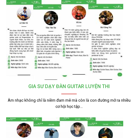
GIA SƯ DẠY ĐÀN GUITAR LUYỆN THI
Âm nhạc không chỉ là niềm đam mê mà còn là con đường mở ra nhiều
cơ hội học tập…