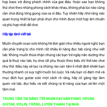
hợp bass với đúng phách chính của giai điệu. Hoặc sao bạn không
thử chơi theo những phong cách khác nhau, không phải lúc nào cũng
cần chơi đúng tông giọng của ca sĩ đâu. Tuy nhiên hãy nhớ rằng việc
quan trọng nhất là bạn phải chọn cho mình được một hợp âm chuẩn
và phù hợp nhất để chơi.
Hãy tập tành viết tab
Muốn chuyển soạn solo không hề đơn giản như nhiều người nghĩ, bạn
cần phải trang bị cho mình rất nhiều kĩ năng đọc tab cũng như viết
tab. Không muốn thừa nhận nhưng các bạn trẻ ngày nàn dường như
quá lệ thuộ vào tab, họ chơi rất phụ thuộc theo kiểu chỉ thế nào chơi
như thế. Điều này sẽ tạo ra những rào cản tâm lí nhất định khiến bạn
thường nhanh có suy nghĩ muốn bỏ cuộc. Và nếu bạn có đam mê và
mục đích học guitar solo một cách rõ ràng, hãy cố gắng tập làm
quen với tab, đọc hiểu và viết chúng ra kĩ năng của bạn sẽ lên một
tầm mới.
TRUNG TÂM TÀI NĂNG TRẺ NHẬN DẠY ĐÀN PIANO, ORGAN,
GUITAR, VIOLIN, TRỐNG, LUYỆN THANH TẠI NHÀ