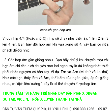
cach-chuyen-hop-am
Ví dụ nhịp 4/4 (Hoặc chữ C) nhịp sẽ chạy như thế này: 1 lên 2 lên 3
lên 4 lên. Bạn hãy đổi hợp âm khi vừa xong số 4, vậy bạn có nữa
phách để đổi nhịp.
3. Các hợp âm gần giống nhau Bạn hãy chú ý khi chuyển một vài
hợp âm chỉ cần dịch chuyển một hai ngón tay là đủ không nhất thiết
phải nhấc nguyên cả bàn tay. Ví dụ: Em và Am (Mi thứ và La thứ)
Như các bạn thấy: Em và Am, thế bấm của ngón giữa, áp út giống
nhau, chỉ dịch lên/xuống 1 dây là có thể chuyển được hợp âm.
TRUNG TÂM TÀI NĂNG TRẺ NHẬN DẠY ĐÀN PIANO, ORGAN,
GUITAR, VIOLIN, TRỐNG, LUYỆN THANH TẠI NHÀ
CẦN TƯ VẤN THÊM QUÝ PHỤ HUYNH LIÊN HỆ:
090 333 1985 – 09 87