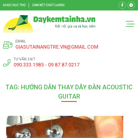
ĐƯỢC HỌC THỬ
CAM KẾT CHẤT LƯỢNG
EMAIL
GIASUTAINANGTRE.VN@GMAIL.COM
TƯ VẤN 24/7
090.333.1985 - 09.87.87.0217
TAG: HƯỚNG DẪN THAY DÂY ĐÀN ACOUSTIC
GUITAR