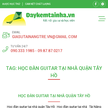
ĐƯỢC HỌC THỬ
CAM KẾT CHẤT LƯỢNG
EMAIL
GIASUTAINANGTRE.VN@GMAIL.COM
TƯ VẤN 24/7
090.333.1985 - 09.87.87.0217
TAG: HỌC ĐÀN GUITAR TẠI NHÀ QUẬN TÂY
HỒ
HỌC ĐÀN GUITAR TẠI NHÀ QUẬN TÂY HỒ
Học đàn guitar tại nhà quận Tây Hồ Học đàn guitar tại nhà Tài Năng