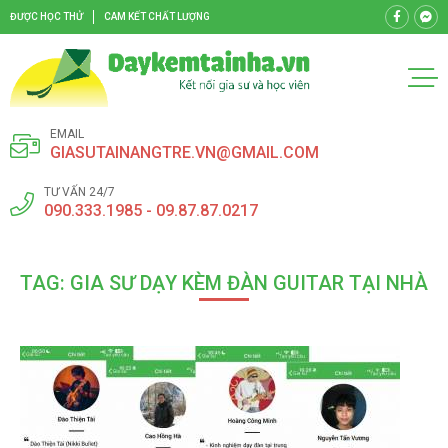
ĐƯỢC HỌC THỬ
CAM KẾT CHẤT LƯỢNG
EMAIL
GIASUTAINANGTRE.VN@GMAIL.COM
TƯ VẤN 24/7
090.333.1985 - 09.87.87.0217
TAG: GIA SƯ DẠY KÈM ĐÀN GUITAR TẠI NHÀ