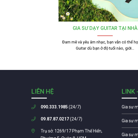
GIA SƯ DẠY GUITAR TẠI NHÀ
Đam mê và yêu âm nhạc, bạn vẫn có thể h
Guitar dù bạn ở độ tuổi nào, giới…
LIÊN HỆ
LINK 
090.333.1985
(24/7)
Gia sư 
09.87.87.0217
(24/7)
Gia sư 
Trụ sở: 1269/17 Phạm Thế Hiển,
Gia sư 