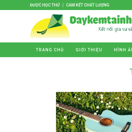
ĐƯỢC HỌC THỬ
CAM KẾT CHẤT LƯỢNG
TRANG CHỦ
GIỚI THIỆU
HÌNH Ả