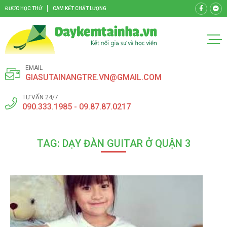
ĐƯỢC HỌC THỬ
CAM KẾT CHẤT LƯỢNG
EMAIL
GIASUTAINANGTRE.VN@GMAIL.COM
TƯ VẤN 24/7
090.333.1985 - 09.87.87.0217
TAG: DẠY ĐÀN GUITAR Ở QUẬN 3